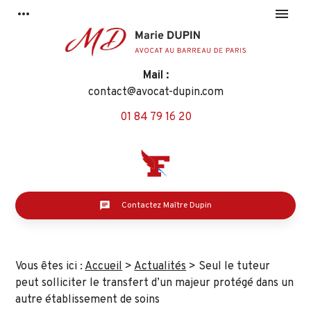
Panneau de gestion des cookies
more_horiz
menu
Mail :
contact@avocat-dupin.com
01 84 79 16 20
Contactez Maître Dupin
Vous êtes ici :
Accueil
>
Actualités
> Seul le tuteur
peut solliciter le transfert d’un majeur protégé dans un
autre établissement de soins